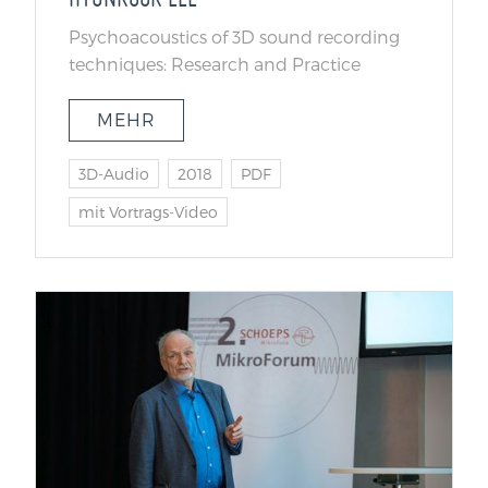
Psychoacoustics of 3D sound recording
techniques: Research and Practice
MEHR
3D-Audio
2018
PDF
mit Vortrags-Video