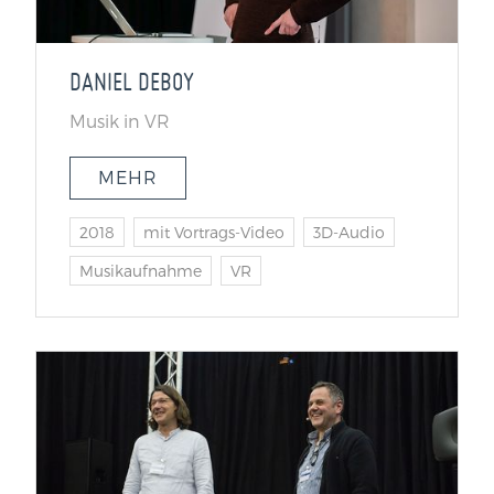
DANIEL DEBOY
Musik in VR
MEHR
2018
mit Vortrags-Video
3D-Audio
Musikaufnahme
VR