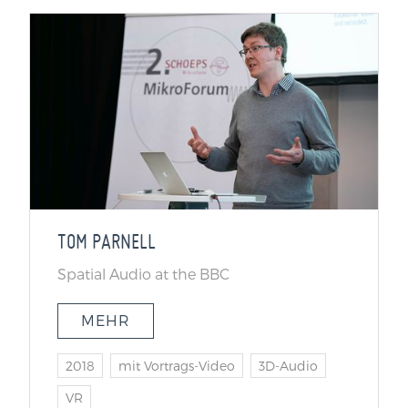
TOM PARNELL
Spatial Audio at the BBC
MEHR
2018
mit Vortrags-Video
3D-Audio
VR