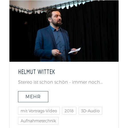
HELMUT WITTEK
Stereo ist schon schön - immer noch...
MEHR
mit Vortrags-Video
2018
3D-Audio
Aufnahmetechnik