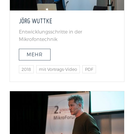
JÖRG WUTTKE
Entwicklungsschritte in der
Mikrofontechnik
MEHR
2018
mit Vortrags-Video
PDF