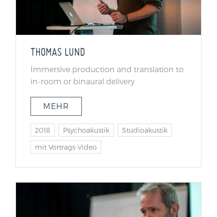
THOMAS LUND
Immersive production and translation to
in-room or binaural delivery
MEHR
2018
Psychoakustik
Studioakustik
mit Vortrags-Video