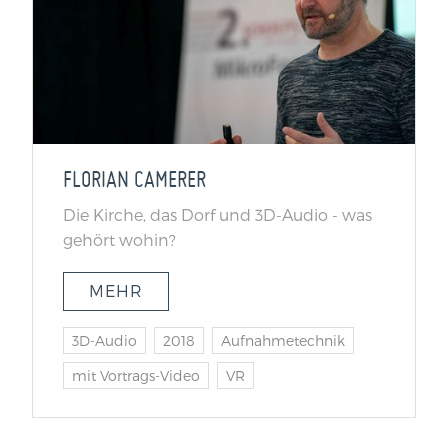
FLORIAN CAMERER
Die Kirche, das Dorf und 3D-Audio - was
gehört wohin?
MEHR
3D-Audio
2018
Aufnahmetechnik
mit Vortrags-Video
VR