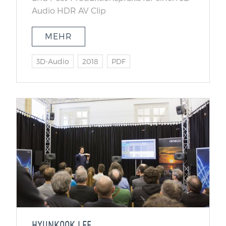
Audio HDR AV Clip
MEHR
3D-Audio
2018
PDF
HYUNKOOK LEE