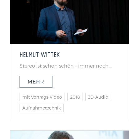
HELMUT WITTEK
Stereo ist schon schön - immer noch...
MEHR
mit Vortrags-Video
2018
3D-Audio
Aufnahmetechnik