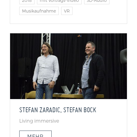
2018
mit Vortrags-Video
3D-Audio
Musikaufnahme
VR
STEFAN ZARADIC, STEFAN BOCK
Living immersive
MEHR