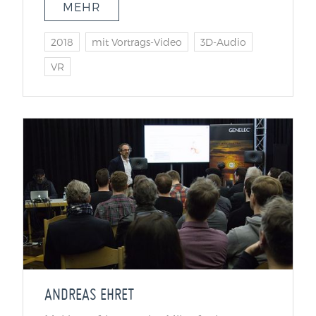
MEHR
2018
mit Vortrags-Video
3D-Audio
VR
ANDREAS EHRET