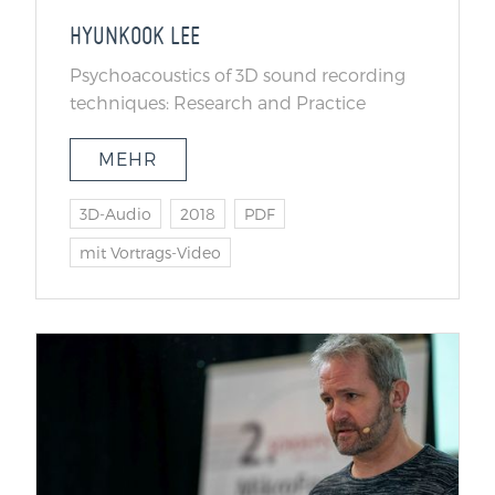
HYUNKOOK LEE
Psychoacoustics of 3D sound recording
techniques: Research and Practice
MEHR
3D-Audio
2018
PDF
mit Vortrags-Video