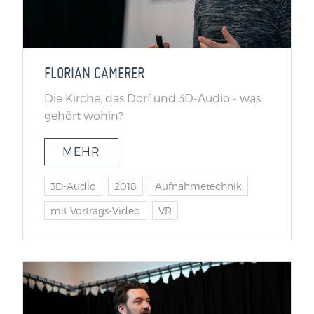
FLORIAN CAMERER
Die Kirche, das Dorf und 3D-Audio - was
gehört wohin?
MEHR
3D-Audio
2018
Aufnahmetechnik
mit Vortrags-Video
VR