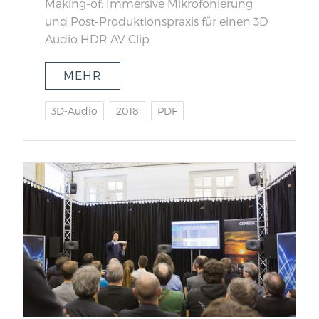
Making-of: Immersive Mikrofonierung
und Post-Produktionspraxis für einen 3D
Audio HDR AV Clip
MEHR
3D-Audio
2018
PDF